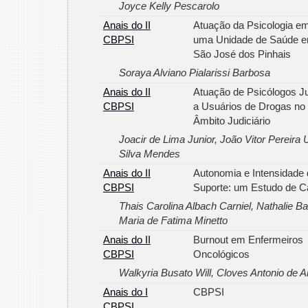
Joyce Kelly Pescarolo
Anais do II
Atuação da Psicologia e
CBPSI
uma Unidade de Saúde 
São José dos Pinhais
Soraya Alviano Pialarissi Barbosa
Anais do II
Atuação de Psicólogos J
CBPSI
a Usuários de Drogas no
Âmbito Judiciário
Joacir de Lima Junior, João Vitor Pereira
Silva Mendes
Anais do II
Autonomia e Intensidade
CBPSI
Suporte: um Estudo de 
Thais Carolina Albach Carniel, Nathalie Bar
Maria de Fatima Minetto
Anais do II
Burnout em Enfermeiros
CBPSI
Oncológicos
Walkyria Busato Will, Cloves Antonio de 
Anais do I
CBPSI
CBPSI