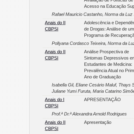
Acesso na Educação Sup
Rafael Mauricio Castanho, Norma da Luz F
Anais do II
Adolescência e Dependê
CBPSI
de Drogas: Análise de u
Programa de Recuperaç
Pollyana Cordasco Teixeira, Norma da Luz
Anais do II
Análise Prospectiva de
CBPSI
Sintomas Depressivos e
Estudantes de Medicina:
Prevalência Atual no Prim
Ano de Graduação
Isabella Gil, Eliane Cesário Maluf, Thays
Juliane Yumi Furuta, Maria Catarino Simõ
Anais do I
APRESENTAÇÃO
CBPSI
Prof.ª Dr.ª Alexandra Arnold Rodrigues
Anais do II
Apresentação
CBPSI