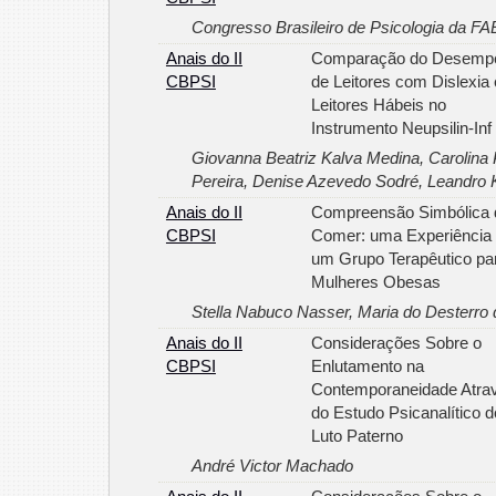
Congresso Brasileiro de Psicologia da FA
Anais do II
Comparação do Desemp
CBPSI
de Leitores com Dislexia 
Leitores Hábeis no
Instrumento Neupsilin-Inf
Giovanna Beatriz Kalva Medina, Carolina
Pereira, Denise Azevedo Sodré, Leandro K
Anais do II
Compreensão Simbólica 
CBPSI
Comer: uma Experiência
um Grupo Terapêutico pa
Mulheres Obesas
Stella Nabuco Nasser, Maria do Desterro 
Anais do II
Considerações Sobre o
CBPSI
Enlutamento na
Contemporaneidade Atra
do Estudo Psicanalítico d
Luto Paterno
André Victor Machado