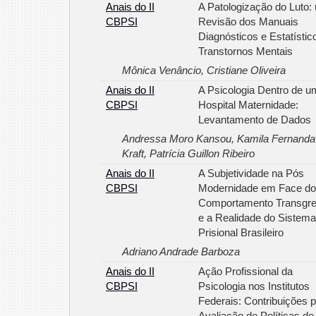
Anais do II
A Patologização do Luto:
CBPSI
Revisão dos Manuais
Diagnósticos e Estatístic
Transtornos Mentais
Mônica Venâncio, Cristiane Oliveira
Anais do II
A Psicologia Dentro de u
CBPSI
Hospital Maternidade:
Levantamento de Dados
Andressa Moro Kansou, Kamila Fernanda d
Kraft, Patrícia Guillon Ribeiro
Anais do II
A Subjetividade na Pós
CBPSI
Modernidade em Face do
Comportamento Transgre
e a Realidade do Sistema
Prisional Brasileiro
Adriano Andrade Barboza
Anais do II
Ação Profissional da
CBPSI
Psicologia nos Institutos
Federais: Contribuições 
Avaliação de Políticas de