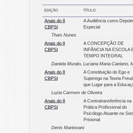
EDIÇÃO
TÍTULO
Anais do II
A Audiência como Depoi
CBPSI
Especial
Thaís Nunes
Anais do II
A CONCEPÇÃO DE
CBPSI
INFÂNCIA NA ESCOLA 
TEMPO INTEGRAL
Daniela Murato, Luciana Maria Caetano, 
Anais do II
A Constituição do Ego e
CBPSI
Superego na Teoria Freud
que Lugar para a Educaç
Luzia Carmem de Oliveira
Anais do II
A Contratransferência na
CBPSI
Prática Profissional do
Psicólogo Atuante no Si
Prisional
Denis Mantovani