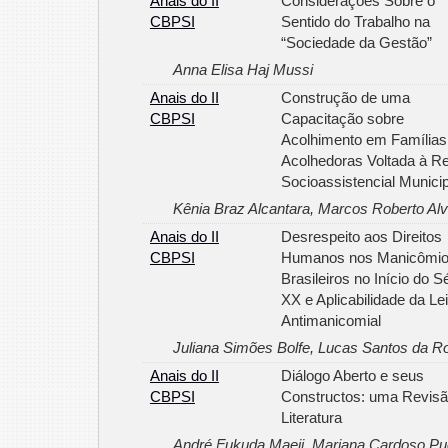
Anais do II
Considerações Sobre o
CBPSI
Sentido do Trabalho na
“Sociedade da Gestão”
Anna Elisa Haj Mussi
Anais do II
Construção de uma
CBPSI
Capacitação sobre
Acolhimento em Famílias
Acolhedoras Voltada à R
Socioassistencial Municip
Kênia Braz Alcantara, Marcos Roberto Al
Anais do II
Desrespeito aos Direitos
CBPSI
Humanos nos Manicômi
Brasileiros no Início do S
XX e Aplicabilidade da Lei
Antimanicomial
Juliana Simões Bolfe, Lucas Santos da R
Anais do II
Diálogo Aberto e seus
CBPSI
Constructos: uma Revisã
Literatura
André Fukuda Maeji, Mariana Cardoso Puc